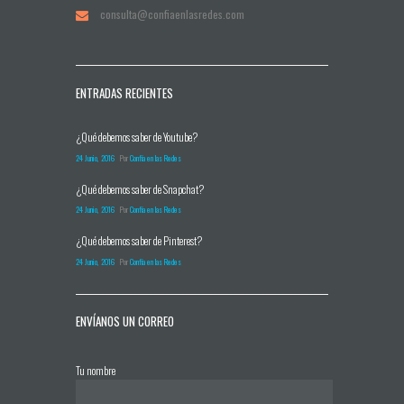
consulta@confiaenlasredes.com
ENTRADAS RECIENTES
¿Qué debemos saber de Youtube?
24 Junio, 2016
Por
Confía en las Redes
¿Qué debemos saber de Snapchat?
24 Junio, 2016
Por
Confía en las Redes
¿Qué debemos saber de Pinterest?
24 Junio, 2016
Por
Confía en las Redes
ENVÍANOS UN CORREO
Tu nombre