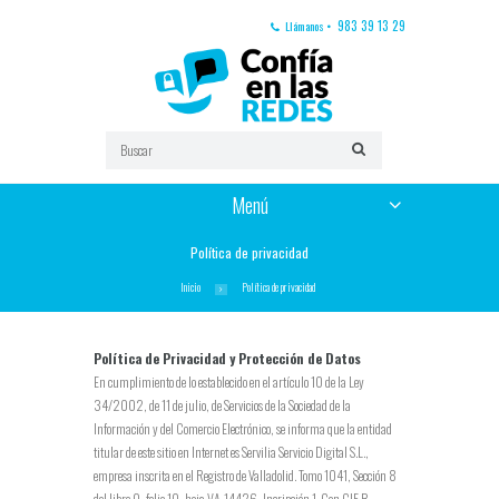
983 39 13 29
Llámanos
Menú
Política de privacidad
Inicio
Política de privacidad
Política de Privacidad y Protección de Datos
En cumplimiento de lo establecido en el artículo 10 de la Ley
34/2002, de 11 de julio, de Servicios de la Sociedad de la
Información y del Comercio Electrónico, se informa que la entidad
titular de este sitio en Internet es Servilia Servicio Digital S.L.,
empresa inscrita en el Registro de Valladolid. Tomo 1041, Sección 8
del libro 0, folio 10, hoja VA-14426, Incripción 1. Con CIF B