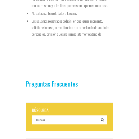
con los mismos y a los fines que se especifiquen en cada caso.
No cederá su base de datos a terceros.
Los usuarios registrados podrán, en cualquier momento,
solicitar el acceso, la rectificación o la cancelación de sus datos
personales, petición que será inmediatamente atendida.
Preguntas Frecuentes
BÚSQUEDA