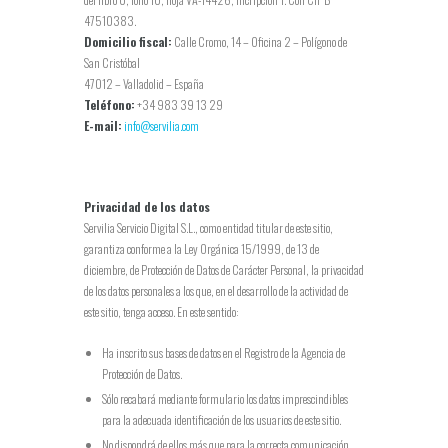
47510383.
Domicilio fiscal:
Calle Cromo, 14 – Oficina 2 – Polígono de
San Cristóbal
47012 – Valladolid – España
Teléfono:
+34 983 39 13 29
E-mail:
info@servilia.com
Privacidad de los datos
Servilia Servicio Digital S.L., como entidad titular de este sitio,
garantiza conforme a la Ley Orgánica 15/1999, de 13 de
diciembre, de Protección de Datos de Carácter Personal, la privacidad
de los datos personales a los que, en el desarrollo de la actividad de
este sitio, tenga acceso. En este sentido:
Ha inscrito sus bases de datos en el Registro de la Agencia de
Protección de Datos.
Sólo recabará mediante formulario los datos imprescindibles
para la adecuada identificación de los usuarios de este sitio.
No dispondrá de ellos más que para la correcta comunicación